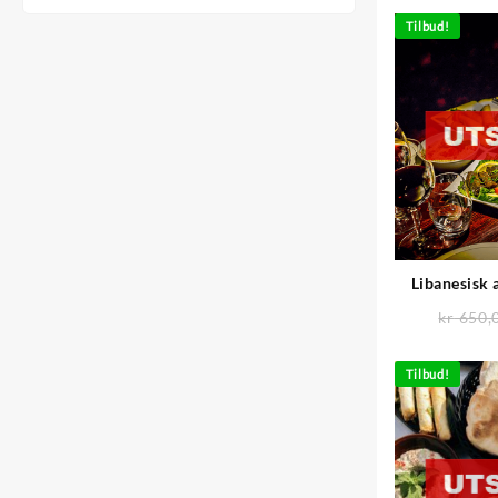
Tilbud!
Libanesisk 
kr
650,
Tilbud!