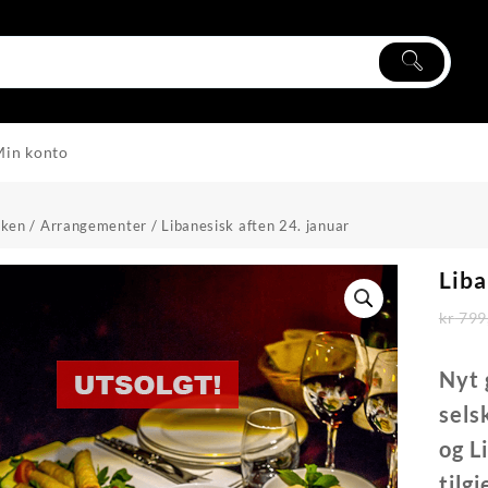
Min konto
kken
/
Arrangementer
/ Libanesisk aften 24. januar
Liba
kr
799
Nyt 
sels
og L
tilg