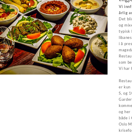
Vi inn
årlig a
Det bli
og mixe
typisk
libanes
i å pre
mageda
Restaur
som bes
Vi har 
Restaur
er kun
S, og 1
Garder
kommer 
og her
både i 
Oslo Ma
krisefo