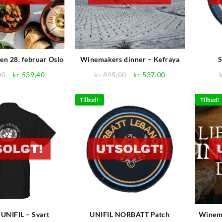
ten 28. februar Oslo
Winemakers dinner – Kefraya
S
Opprinnelig
Nåværende
Opprinnelig
Nåværende
00
kr
539,40
kr
895,00
kr
537,00
pris
pris
pris
pris
var:
er:
var:
er:
Tilbud!
Tilbud!
kr 899,00.
kr 539,40.
kr 895,00.
kr 537,00.
 UNIFIL – Svart
UNIFIL NORBATT Patch
Winema