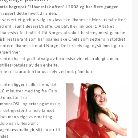
førte begrepet “Libanesisk aften” i 2003 og har flere ganger
rrangert dette hvert år siden.
r servert et godt utvalg av klassiske libanesisk Meze (småretter)
d grill, samt dessert/kaffe. Og påfyll er inkludert. Altså et
 libanesisk festmåltid. På Norges absolutt beste og mest genuine
isk restaurant som har libanesiske Chefs som setter sin stolthet
sentere libanesisk mat i Norge. Det er selvsagt også innslag fra
nserinner.
anten har et godt utvalg av libanesisk vin, øl, arak, gin, m.m.
tilles/betales av den enkelte.
hele restauranten for oss selv ved nok påmeldte.
anten ligger i Lillestrøm, det
 10 minutter med tog fra Oslo
0 minutter fra
moen/OSL, og erfaringsmessig
det gjester fra hele landet,
 kan man velge overnatting
Oslo og i Lillestrøm.
gedansstudio gir sitt salær til
ndet.