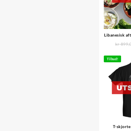
Libanesisk af
kr
899,
Tilbud!
T-skjorte