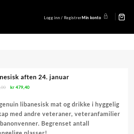
Logg inn / Registrer
Min konto
nesisk aften 24. januar
Opprinnelig
Nåværende
,00
kr
479,40
pris
pris
var:
er:
genuin libanesisk mat og drikke i hyggelig
kr 799,00.
kr 479,40.
kap med andre veteraner, veteranfamilier
ibanonvenner. Begrenset antall
jengelige plasser!