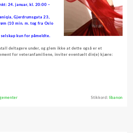
kt: 24. januar, kl. 20:00 –
Feniqia, Gjerdrumsgata 23,
røm (10 min. m. tog fra Oslo
 selskap kun for påmeldte.
tall deltagere under, og glem ikke at dette også er et
ement for veteranfamiliene, inviter eventuelt din(e) kjære:
gementer
Stikkord:
libanon