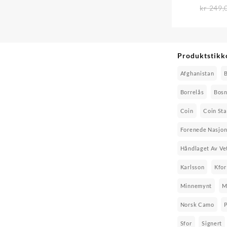
kr
249,
Produktstikk
Afghanistan
Borrelås
Bosn
Coin
Coin St
Forenede Nasjon
Håndlaget Av Ve
Karlsson
Kfor
Minnemynt
M
Norsk Camo
Sfor
Signert