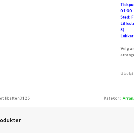
Tidspun
01:00
Sted: 
Lillest
S)
Lukket
Velg an
arrang
Utsolgt
er:
libaften0125
Kategori:
Arran
rodukter