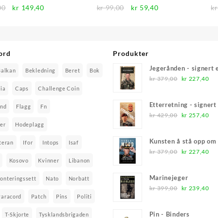
Opprinnelig
Nåværende
Opprinnelig
Nåværende
00
kr
149,40
kr
99,00
kr
59,40
kr
pris
pris
pris
pris
var:
er:
var:
er:
kr 249,00.
kr 149,40.
kr 99,00.
kr 59,40.
ord
Produkter
Jegerånden - signert
Balkan
Bekledning
Beret
Bok
Opprinnelig
Nå
kr
379,00
kr
227,40
pris
pri
ia
Caps
Challenge Coin
var:
er:
Etterretning - signer
and
Flagg
Fn
kr 379,00.
kr
Opprinnelig
Nå
kr
429,00
kr
257,40
pris
pri
er
Hodeplagg
var:
er:
Kunsten å stå opp o
teran
Ifor
Intops
Isaf
kr 429,00.
kr
Opprinnelig
Nå
kr
379,00
kr
227,40
Kosovo
Kvinner
Libanon
pris
pri
var:
er:
Marinejeger
onteringssett
Nato
Norbatt
kr 379,00.
kr
Opprinnelig
Nå
kr
399,00
kr
239,40
Paracord
Patch
Pins
Politi
pris
pri
var:
er:
Pin - Binders
T-Skjorte
Tysklandsbrigaden