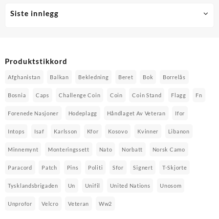
Siste innlegg
Produktstikkord
Afghanistan
Balkan
Bekledning
Beret
Bok
Borrelås
Bosnia
Caps
Challenge Coin
Coin
Coin Stand
Flagg
Fn
Forenede Nasjoner
Hodeplagg
Håndlaget Av Veteran
Ifor
Intops
Isaf
Karlsson
Kfor
Kosovo
Kvinner
Libanon
Minnemynt
Monteringssett
Nato
Norbatt
Norsk Camo
Paracord
Patch
Pins
Politi
Sfor
Signert
T-Skjorte
Tysklandsbrigaden
Un
Unifil
United Nations
Unosom
Unprofor
Velcro
Veteran
Ww2