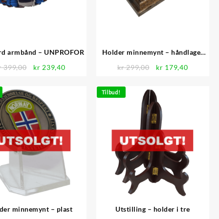
rd armbånd – UNPROFOR
Holder minnemynt – håndlaget
eik
Opprinnelig
Nåværende
Opprinnelig
Nåværen
r
399,00
kr
239,40
kr
299,00
kr
179,40
pris
pris
pris
pris
var:
er:
var:
er:
Tilbud!
kr 399,00.
kr 239,40.
kr 299,00.
kr 179,40
der minnemynt – plast
Utstilling – holder i tre