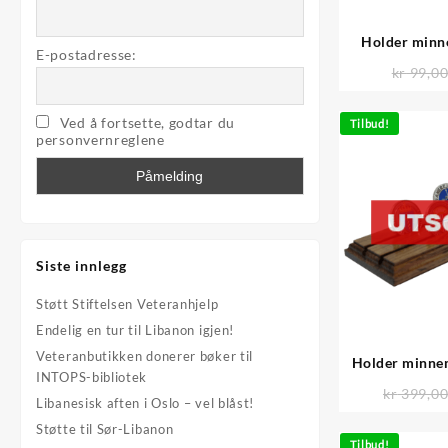
Holder minn
E-postadresse:
m
kr
99,0
Ved å fortsette, godtar du
Tilbud!
personvernreglene
Siste innlegg
Støtt Stiftelsen Veteranhjelp
Endelig en tur til Libanon igjen!
Veteranbutikken donerer bøker til
Holder minnem
INTOPS-bibliotek
kr
399,0
Libanesisk aften i Oslo – vel blåst!
Støtte til Sør-Libanon
Tilbud!