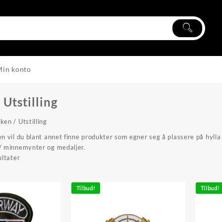
Min konto
:
Utstilling
kken
/ Utstilling
en vil du blant annet finne produkter som egner seg å plassere på hyll
/ minnemynter og medaljer.
Sortert
ultater
etter
propularitet
Tilbud!
Tilbud!