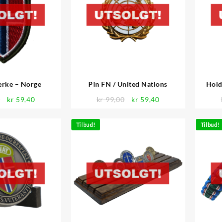
rke – Norge
Pin FN / United Nations
Hold
Opprinnelig
Nåværende
Opprinnelig
Nåværende
0
kr
59,40
kr
99,00
kr
59,40
pris
pris
pris
pris
var:
er:
var:
er:
Tilbud!
Tilbud!
kr 99,00.
kr 59,40.
kr 99,00.
kr 59,40.