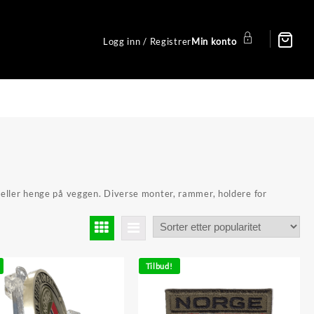
Logg inn / Registrer
Min konto
a eller henge på veggen. Diverse monter, rammer, holdere for
Tilbud!