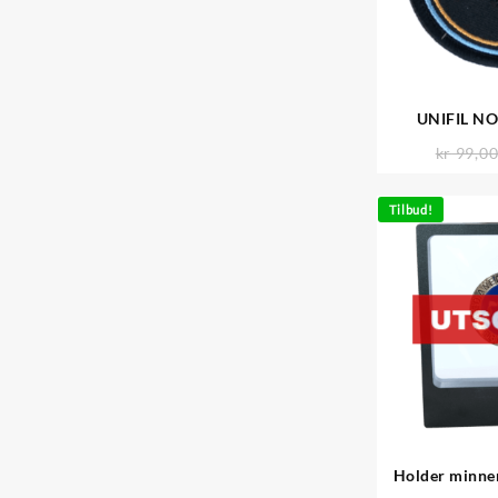
UNIFIL NO
kr
99,0
Tilbud!
Holder minne