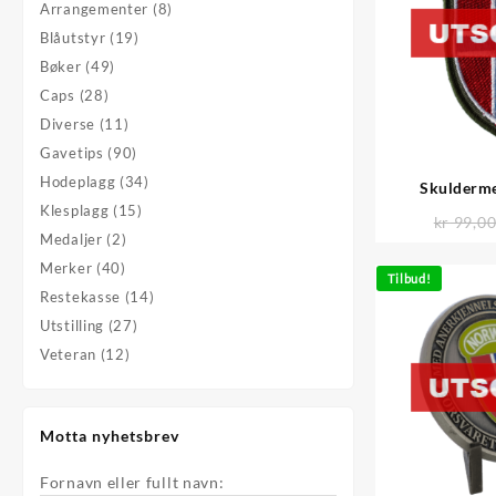
Arrangementer
(8)
Blåutstyr
(19)
Bøker
(49)
Caps
(28)
Diverse
(11)
Gavetips
(90)
Hodeplagg
(34)
Skulderme
Klesplagg
(15)
kr
99,0
Medaljer
(2)
Merker
(40)
Tilbud!
Restekasse
(14)
Utstilling
(27)
Veteran
(12)
Motta nyhetsbrev
Fornavn eller fullt navn: