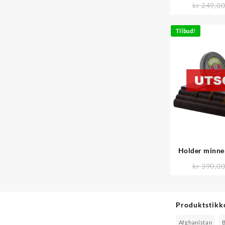
kr
249,0
Tilbud!
Holder minne
val
kr
390,0
Produktstikk
Afghanistan