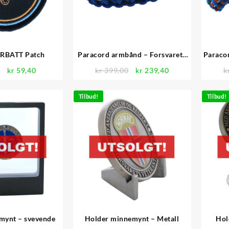
RBATT Patch
Paracord armbånd – Forsvarets
Paraco
medalje for internasjonale
Opprinnelig
Nåværende
Opprinnelig
Nåværende
0
kr
59,40
kr
399,00
kr
239,40
k
operasjoner
pris
pris
pris
pris
var:
er:
var:
er:
Tilbud!
Tilbud!
kr 99,00.
kr 59,40.
kr 399,00.
kr 239,40.
mynt – svevende
Holder minnemynt – Metall
Hol