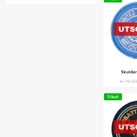
Skulde
kr
99,0
Tilbud!