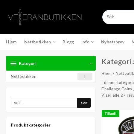
Skip
to
content
Hjem
Nettbutikken
Blogg
Info
Nyhetsbrev
Kategori
Kategori
Hjem
/
Nettbuti
Nettbutikken
I denne kategori
Challenge Coins 
.
Viser alle 27 res
Tilbud!
Produktkategorier