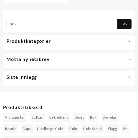
kr 199,00.
kr 119,40.
.
Produktkategorier
Motta nyhetsbrev
Siste innlegg
Produktstikkord
Afghanistan
Balkan
Bekledning
Beret
Bok
Borrelås
Bosnia
Caps
Challenge Coin
Coin
Coin Stand
Flagg
Fn