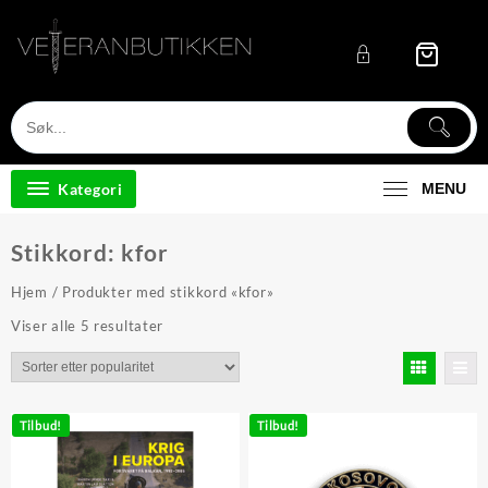
Skip
to
content
Kategori
MENU
Stikkord:
kfor
Hjem
/ Produkter med stikkord «kfor»
Sortert
Viser alle 5 resultater
etter
propularitet
Tilbud!
Tilbud!