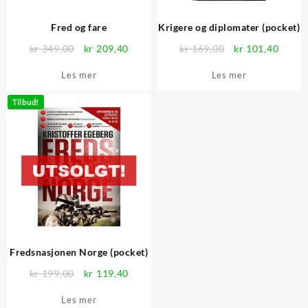
Fred og fare
Krigere og diplomater (pocket)
Opprinnelig
Nåværende
Opprinnelig
Nåvær
kr
349,00
kr
209,40
kr
169,00
kr
101,40
pris
pris
pris
pris
Les mer
Les mer
var:
er:
var:
er:
kr 349,00.
kr 209,40.
kr 169,00.
kr 101
Tilbud!
Fredsnasjonen Norge (pocket)
Opprinnelig
Nåværende
kr
199,00
kr
119,40
pris
pris
Les mer
var:
er: