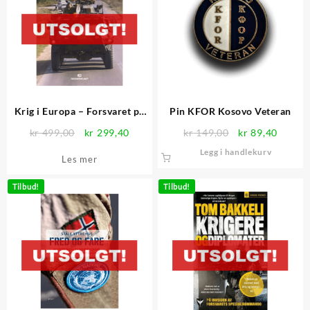
Krig i Europa – Forsvaret på
Pin KFOR Kosovo Veteran
Balkan, 1992-2005
Opprinnelig
Nåværende
Opprinnelig
Nåvær
kr
499,00
kr
299,40
kr
149,00
kr
89,40
pris
pris
pris
pris
Legg i handlekurv
Les mer
var:
er:
var:
er:
kr 499,00.
kr 299,40.
kr 149,00.
kr 89,4
Tilbud!
Tilbud!