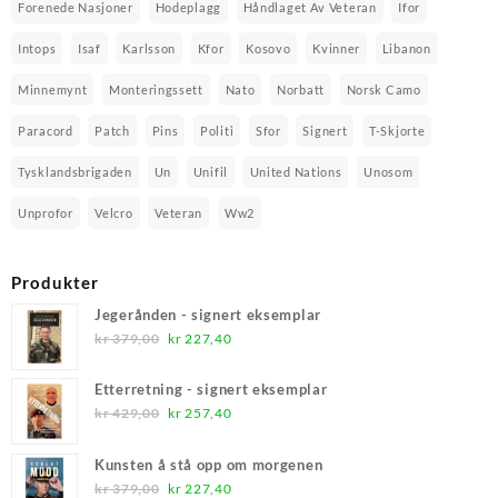
Forenede Nasjoner
Hodeplagg
Håndlaget Av Veteran
Ifor
Intops
Isaf
Karlsson
Kfor
Kosovo
Kvinner
Libanon
Minnemynt
Monteringssett
Nato
Norbatt
Norsk Camo
Paracord
Patch
Pins
Politi
Sfor
Signert
T-Skjorte
Tysklandsbrigaden
Un
Unifil
United Nations
Unosom
Unprofor
Velcro
Veteran
Ww2
Produkter
Jegerånden - signert eksemplar
Opprinnelig
Nåværende
kr
379,00
kr
227,40
pris
pris
var:
er:
Etterretning - signert eksemplar
kr 379,00.
kr 227,40.
Opprinnelig
Nåværende
kr
429,00
kr
257,40
pris
pris
var:
er:
Kunsten å stå opp om morgenen
kr 429,00.
kr 257,40.
Opprinnelig
Nåværende
kr
379,00
kr
227,40