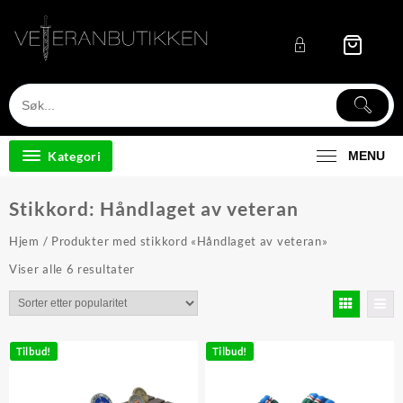
Skip
to
content
Kategori
MENU
Stikkord:
Håndlaget av veteran
Hjem
/ Produkter med stikkord «Håndlaget av veteran»
Sortert
Viser alle 6 resultater
etter
propularitet
Tilbud!
Tilbud!