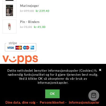
var:
er:
Marinejeger
kr 379,00.
kr 227,40.
Opprinnelig
Nåværende
kr
399,00
kr
239,40
pris
pris
var:
er:
Pin - Binders
kr 399,00.
kr 239,40.
Opprinnelig
Nåværende
kr
75,00
kr
45,00
pris
pris
var:
er:
kr 75,00.
kr 45,00.
Dette nettstedet benytter informasjonskapsler (Cookies) for
nødvendig funksjonalitet og for å gjøre tjenesten best mulig.
Ved å klikke OK så aksepterer du vår bruk av
Org. nr. NO933147835 -
Vilkår
informasjonskapsler.
OK
© 2026
Veteranbutikken
Dine data, dine valg -
Personsikkerhet -
Informasjonskapsler
Designed by
Themehunk WordPress Theme