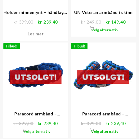
Holder minnemynt – håndlaget
UN Veteran armbånd i skinn
eik
Opprinnelig
Nåværende
Opprinnelig
Nåvær
kr
399,00
kr
239,40
kr
249,00
kr
149,40
pris
pris
pris
pris
Dette
Velg alternativ
Les mer
var:
er:
var:
er:
produktet
kr 399,00.
kr 239,40.
kr 249,00.
kr 149
har
Tilbud!
Tilbud!
flere
varianter.
Alternati
kan
velges
på
produktsi
Paracord armbånd –
Paracord armbånd –
Forsvarets medalje for
UNPROFOR
Opprinnelig
Nåværende
Opprinnelig
Nåvær
kr
399,00
kr
239,40
kr
399,00
kr
239,40
internasjonale operasjoner
pris
pris
pris
pris
Dette
Dette
Velg alternativ
Velg alternativ
var:
er:
var:
er:
produktet
produktet