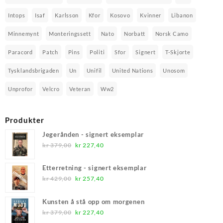
Intops
Isaf
Karlsson
Kfor
Kosovo
Kvinner
Libanon
Minnemynt
Monteringssett
Nato
Norbatt
Norsk Camo
Paracord
Patch
Pins
Politi
Sfor
Signert
T-Skjorte
Tysklandsbrigaden
Un
Unifil
United Nations
Unosom
Unprofor
Velcro
Veteran
Ww2
Produkter
Jegerånden - signert eksemplar
Opprinnelig
Nåværende
kr
379,00
kr
227,40
pris
pris
var:
er:
Etterretning - signert eksemplar
kr 379,00.
kr 227,40.
Opprinnelig
Nåværende
kr
429,00
kr
257,40
pris
pris
var:
er:
Kunsten å stå opp om morgenen
kr 429,00.
kr 257,40.
Opprinnelig
Nåværende
kr
379,00
kr
227,40
pris
pris