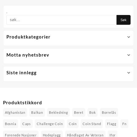
kr 399,00.
kr 239,40.
kr 399,00.
kr 239
har
har
flere
flere
.
varianter.
varianter.
Alternativene
Alternati
kan
kan
Produktkategorier
velges
velges
på
på
produktsiden
produktsi
Motta nyhetsbrev
Siste innlegg
Produktstikkord
Afghanistan
Balkan
Bekledning
Beret
Bok
Borrelås
Bosnia
Caps
Challenge Coin
Coin
Coin Stand
Flagg
Fn
Forenede Nasjoner
Hodeplagg
Håndlaget Av Veteran
Ifor