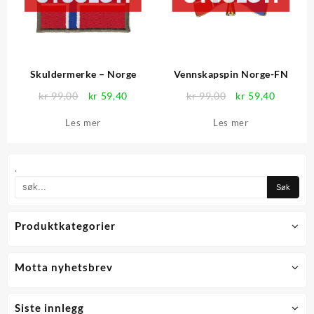
Skuldermerke – Norge
Vennskapspin Norge-FN
Opprinnelig
Nåværende
Opprinnelig
Nåvære
kr
99,00
kr
59,40
kr
99,00
kr
59,40
pris
pris
pris
pris
Les mer
Les mer
var:
er:
var:
er:
kr 99,00.
kr 59,40.
kr 99,00.
kr 59,40
.
Produktkategorier
Motta nyhetsbrev
Siste innlegg