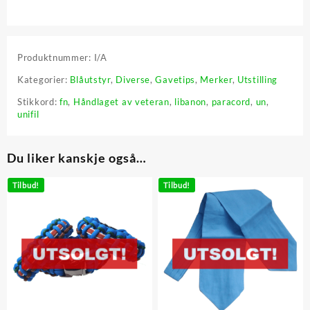
Produktnummer:
I/A
Kategorier:
Blåutstyr
,
Diverse
,
Gavetips
,
Merker
,
Utstilling
Stikkord:
fn
,
Håndlaget av veteran
,
libanon
,
paracord
,
un
,
unifil
Du liker kanskje også…
Tilbud!
Tilbud!