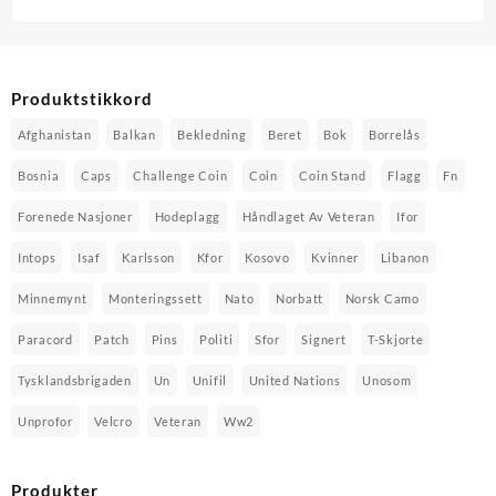
Produktstikkord
Afghanistan
Balkan
Bekledning
Beret
Bok
Borrelås
Bosnia
Caps
Challenge Coin
Coin
Coin Stand
Flagg
Fn
Forenede Nasjoner
Hodeplagg
Håndlaget Av Veteran
Ifor
Intops
Isaf
Karlsson
Kfor
Kosovo
Kvinner
Libanon
Minnemynt
Monteringssett
Nato
Norbatt
Norsk Camo
Paracord
Patch
Pins
Politi
Sfor
Signert
T-Skjorte
Tysklandsbrigaden
Un
Unifil
United Nations
Unosom
Unprofor
Velcro
Veteran
Ww2
Produkter