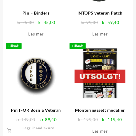
Pin – Binders
INTOPS veteran Patch
Opprinnelig
Nåværende
Opprinnelig
Nåvære
kr
75,00
kr
45,00
kr
99,00
kr
59,40
pris
pris
pris
pris
Les mer
Les mer
var:
er:
var:
er:
kr 75,00.
kr 45,00.
kr 99,00.
kr 59,40
Tilbud!
Tilbud!
Pin IFOR Bosnia Veteran
Monteringssett medaljer
Opprinnelig
Nåværende
Opprinnelig
Nåvær
kr
149,00
kr
89,40
kr
199,00
kr
119,40
pris
pris
pris
pris
Legg i handlekurv
Les mer
var:
er:
var:
er: