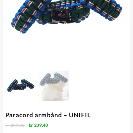
Paracord armbånd – UNIFIL
Opprinnelig
Nåværende
kr
399,00
kr
239,40
pris
pris