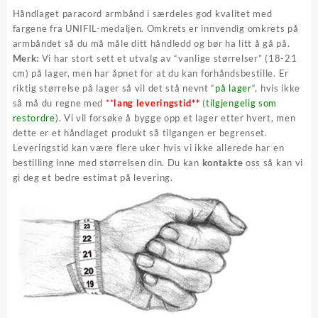
var:
er:
Håndlaget paracord armbånd i særdeles god kvalitet med
kr 399,00.
kr 239,40.
fargene fra UNIFIL-medaljen. Omkrets er innvendig omkrets på
armbåndet så du må måle ditt håndledd og bør ha litt å gå på.
Merk:
Vi har stort sett et utvalg av “vanlige størrelser” (18-21
cm) på lager, men har åpnet for at du kan forhåndsbestille. Er
riktig størrelse på lager så vil det stå nevnt “
på lager
“, hvis ikke
så må du regne med
**
lang leveringstid**
(
tilgjengelig som
restordre
). Vi vil forsøke å bygge opp et lager etter hvert, men
dette er et håndlaget produkt så tilgangen er begrenset.
Leveringstid kan være flere uker hvis vi ikke allerede har en
bestilling inne med størrelsen din. Du kan
kontakte
oss så kan vi
gi deg et bedre estimat på levering.