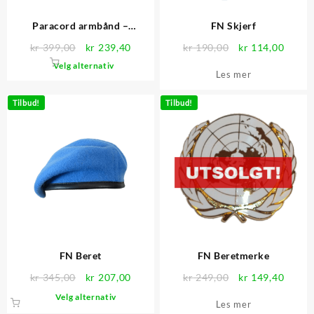
Paracord armbånd –
FN Skjerf
UNPROFOR
Opprinnelig
Nåværende
Opprinnelig
Nåvær
kr
399,00
kr
239,40
kr
190,00
kr
114,00
pris
pris
pris
pris
Dette
Velg alternativ
Les mer
var:
er:
var:
er:
produktet
kr 399,00.
kr 239,40.
kr 190,00.
kr 114
har
Tilbud!
Tilbud!
flere
varianter.
Alternativene
kan
velges
på
produktsiden
FN Beret
FN Beretmerke
Opprinnelig
Nåværende
Opprinnelig
Nåvær
kr
345,00
kr
207,00
kr
249,00
kr
149,40
pris
pris
pris
pris
Dette
Velg alternativ
Les mer
var:
er:
var:
er:
produktet