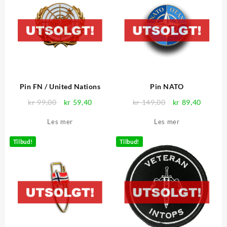
Pin FN / United Nations
Pin NATO
Opprinnelig
Nåværende
Opprinnelig
Nåvær
kr
99,00
kr
59,40
kr
149,00
kr
89,40
pris
pris
pris
pris
Les mer
Les mer
var:
er:
var:
er:
kr 99,00.
kr 59,40.
kr 149,00.
kr 89,4
Tilbud!
Tilbud!