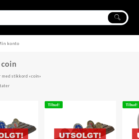
Min konto
:
coin
 med stikkord «coin»
Sortert
ltater
etter
propularitet
Tilbud!
Tilbud!