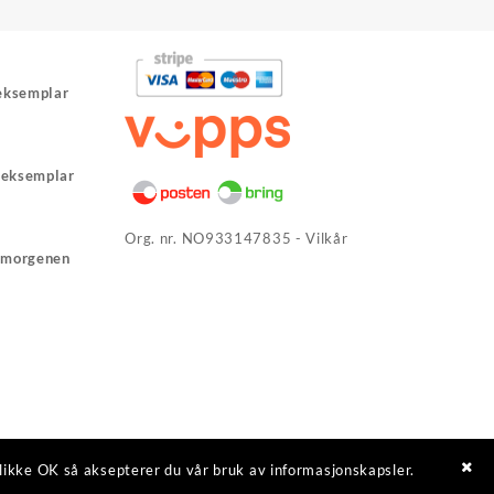
 eksemplar
værende
s
t eksemplar
 227,40.
værende
s
Org. nr. NO933147835 -
Vilkår
m morgenen
 257,40.
værende
s
 227,40.
værende
s
 239,40.
rende
klikke OK så aksepterer du vår bruk av informasjonskapsler.