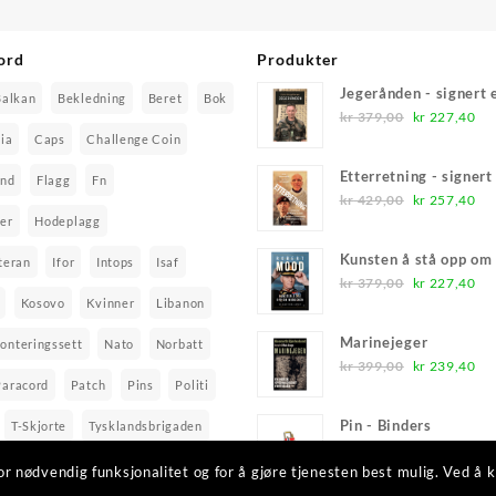
ord
Produkter
Jegerånden - signert
Balkan
Bekledning
Beret
Bok
Opprinnelig
Nå
kr
379,00
kr
227,40
pris
pri
ia
Caps
Challenge Coin
var:
er:
Etterretning - signer
and
Flagg
Fn
kr 379,00.
kr
Opprinnelig
Nå
kr
429,00
kr
257,40
pris
pri
er
Hodeplagg
var:
er:
Kunsten å stå opp o
teran
Ifor
Intops
Isaf
kr 429,00.
kr
Opprinnelig
Nå
kr
379,00
kr
227,40
Kosovo
Kvinner
Libanon
pris
pri
var:
er:
Marinejeger
onteringssett
Nato
Norbatt
kr 379,00.
kr
Opprinnelig
Nå
kr
399,00
kr
239,40
Paracord
Patch
Pins
Politi
pris
pri
var:
er:
Pin - Binders
T-Skjorte
Tysklandsbrigaden
kr 399,00.
kr
Opprinnelig
Nåvæ
kr
75,00
kr
45,00
nited Nations
Unosom
pris
pris
r nødvendig funksjonalitet og for å gjøre tjenesten best mulig. Ved å 
var:
er: