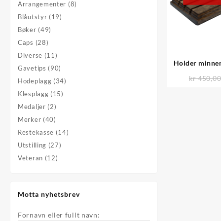
Arrangementer
(8)
Blåutstyr
(19)
Bøker
(49)
Caps
(28)
Diverse
(11)
Holder minnem
Gavetips
(90)
kr
450,0
Hodeplagg
(34)
Klesplagg
(15)
Medaljer
(2)
Merker
(40)
Restekasse
(14)
Utstilling
(27)
Veteran
(12)
Motta nyhetsbrev
Fornavn eller fullt navn: