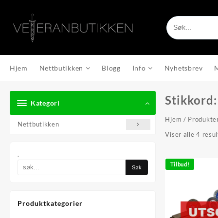
Skip
to
content
Hjem
Nettbutikken
Blogg
Info
Nyhetsbrev
Stikkord
Kategori
Hjem
/ Produkter
Nettbutikken
Viser alle 4 resu
.
Tilbud!
Produktkategorier