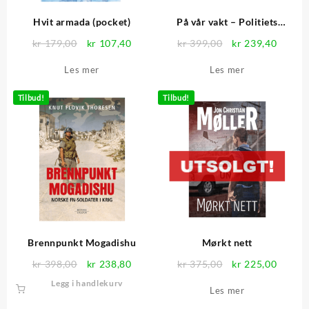
Hvit armada (pocket)
På vår vakt – Politiets
beredskapstropp – Signert
Opprinnelig
Nåværende
Opprinnelig
Nåvær
kr
179,00
kr
107,40
kr
399,00
kr
239,40
pris
pris
pris
pris
Les mer
Les mer
var:
er:
var:
er:
kr 179,00.
kr 107,40.
kr 399,00.
kr 239
Tilbud!
Tilbud!
Brennpunkt Mogadishu
Mørkt nett
Opprinnelig
Nåværende
Opprinnelig
Nåvær
kr
398,00
kr
238,80
kr
375,00
kr
225,00
pris
pris
pris
pris
Legg i handlekurv
Les mer
var:
er:
var:
er:
kr 398,00.
kr 238,80.
kr 375,00.
kr 225