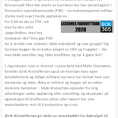
forsvarssjef. Men det meste av karrieren har han tjenestegjort i
Forsvarets spesialkommando (FSK) – en myteomspunnet militær
styrke med svært harde opptakskrav.
For å bli en del av FSK, må
man ha den rette
«jegerånden», men hva
innebærer det? Hva gjør FSK
for å utvikle sine soldater, både individuelt og som gruppe? Og
hvordan bygger de en kultur preget av tillit og trygghet – der
man både omstiller seg, tåler konflikter og tør å gjøre feil?
I
Jegerånden
, som er skrevet i samarbeid med Malin Stensønes,
forteller Eirik Kristoffersen også om hvordan hans egen
familiehistorie og tidlige militære karriere har formet ham som
menneske og leder. Boka er lettlest og bygger på en rekke
konkrete hendelser – både dramatiske episoder fra krig,
utfordringer under opplæring eller omstilling, og eksempler på
egenskapen Kristoffersen setter aller høyest hos sine
medarbeidere: mot til å protestere og si nei.
Eirik Kristoffersen gir deler av overskuddet fra boksalget til