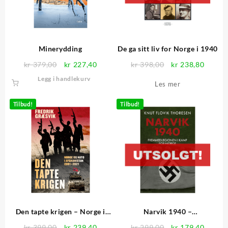
Minerydding
De ga sitt liv for Norge i 1940
Opprinnelig
Nåværende
Opprinnelig
Nåvær
kr
379,00
kr
227,40
kr
398,00
kr
238,80
pris
pris
pris
pris
Legg i handlekurv
Les mer
var:
er:
var:
er:
kr 379,00.
kr 227,40.
kr 398,00.
kr 238
Tilbud!
Tilbud!
Den tapte krigen – Norge i
Narvik 1940 –
Afghanistan
Fremmedlegionen i kamp for
Opprinnelig
Nåværende
Opprinnelig
Nåvær
kr
399,00
kr
239,40
kr
299,00
kr
179,40