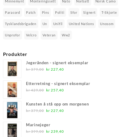
Minnemynt
Monteringssett
Nato
Norbatt
Norsk Camo
Paracord
Patch
Pins
Politi
Sfor
Signert
T-Skjorte
Tysklandsbrigaden
Un
Unifil
United Nations
Unosom
Unprofor
Velcro
Veteran
Ww2
Produkter
Jegerånden - signert eksemplar
Opprinnelig
Nåværende
kr
379,00
kr
227,40
pris
pris
var:
er:
Etterretning - signert eksemplar
kr 379,00.
kr 227,40.
Opprinnelig
Nåværende
kr
429,00
kr
257,40
pris
pris
var:
er:
Kunsten å stå opp om morgenen
kr 429,00.
kr 257,40.
Opprinnelig
Nåværende
kr
379,00
kr
227,40
pris
pris
var:
er:
Marinejeger
kr 379,00.
kr 227,40.
Opprinnelig
Nåværende
kr
399,00
kr
239,40