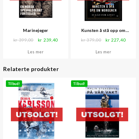
Marinejeger
Kunsten å stå opp om
morgenen
Opprinnelig
Nåværende
Opprinnelig
Nåvær
kr
399,00
kr
239,40
kr
379,00
kr
227,40
pris
pris
pris
pris
Les mer
Les mer
var:
er:
var:
er:
kr 399,00.
kr 239,40.
kr 379,00.
kr 227
Relaterte produkter
Tilbud!
Tilbud!