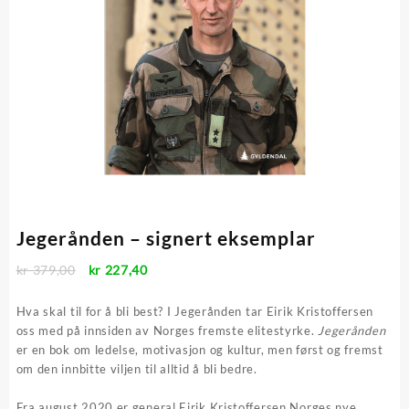
Jegerånden – signert eksemplar
Opprinnelig
Nåværende
kr
379,00
kr
227,40
pris
pris
var:
er:
Hva skal til for å bli best? I Jegerånden tar Eirik Kristoffersen
kr 379,00.
kr 227,40.
oss med på innsiden av Norges fremste elitestyrke.
Jegerånden
er en bok om ledelse, motivasjon og kultur, men først og fremst
om den innbitte viljen til alltid å bli bedre.
Fra august 2020 er general Eirik Kristoffersen Norges nye