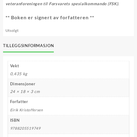
veteranforeningen til Forsvarets spesialkommando (FSK).
** Boken er signert av forfatteren **
Utsolgt
TILLEGGSINFORMASJON
Vekt
0,435 kg
Dimensjoner
24 × 18 × 3 cm
Forfatter
Eirik Kristoffersen
ISBN
9788205519749