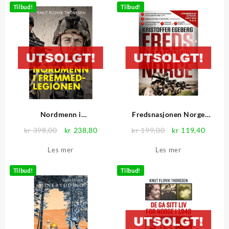
Tilbud!
Tilbud!
Nordmenn i
Fredsnasjonen Norge
fremmedlegionen
(pocket)
Opprinnelig
Nåværende
Opprinnelig
Nåvær
kr
398,00
kr
238,80
kr
199,00
kr
119,40
pris
pris
pris
pris
Les mer
Les mer
var:
er:
var:
er:
kr 398,00.
kr 238,80.
kr 199,00.
kr 119
Tilbud!
Tilbud!