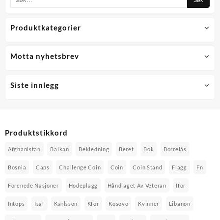
Produktkategorier
Motta nyhetsbrev
Siste innlegg
Produktstikkord
Afghanistan
Balkan
Bekledning
Beret
Bok
Borrelås
Bosnia
Caps
Challenge Coin
Coin
Coin Stand
Flagg
Fn
Forenede Nasjoner
Hodeplagg
Håndlaget Av Veteran
Ifor
Intops
Isaf
Karlsson
Kfor
Kosovo
Kvinner
Libanon