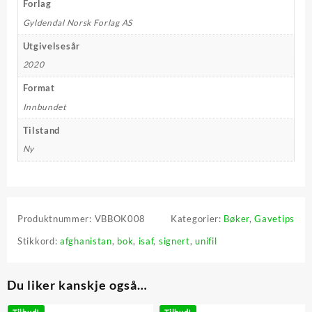
Forlag
Gyldendal Norsk Forlag AS
Utgivelsesår
2020
Format
Innbundet
Tilstand
Ny
Produktnummer:
VBBOK008
Kategorier:
Bøker
,
Gavetips
Stikkord:
afghanistan
,
bok
,
isaf
,
signert
,
unifil
Du liker kanskje også…