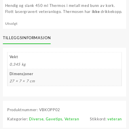
var:
er:
Hendig og slank 450 ml Thermos i metall med bunn av kork.
kr 349,00.
kr 209,40.
Flott lasergravert veteranlogo. Thermosen har
ikke
drikkekopp.
Utsolgt
TILLEGGSINFORMASJON
Vekt
0,345 kg
Dimensjoner
27 × 7 × 7 cm
Produktnummer:
VBKOPP02
Kategorier:
Diverse
,
Gavetips
,
Veteran
Stikkord:
veteran