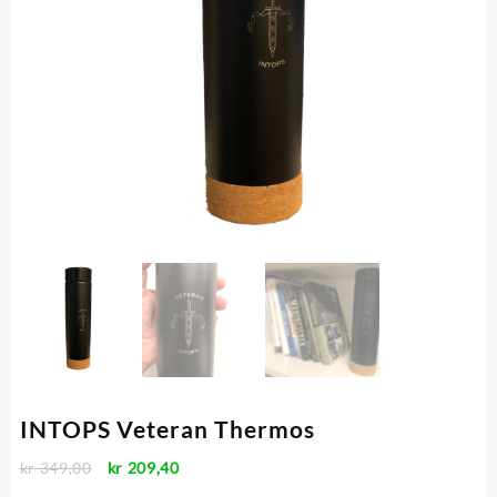
INTOPS Veteran Thermos
Opprinnelig
Nåværende
kr
349,00
kr
209,40
pris
pris