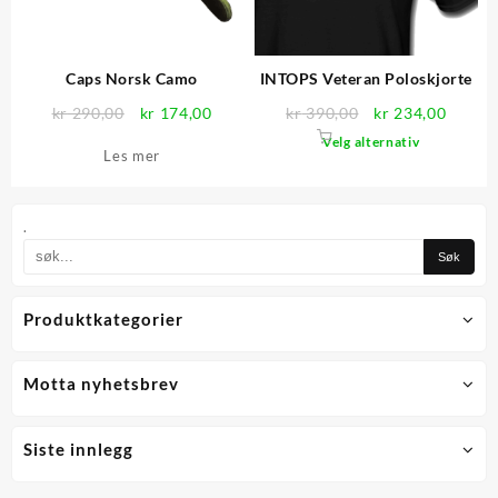
produktsiden
produktsid
Caps Norsk Camo
INTOPS Veteran Poloskjorte
Opprinnelig
Nåværende
Opprinnelig
Nåvær
kr
290,00
kr
174,00
kr
390,00
kr
234,00
pris
pris
pris
pris
Dette
Velg alternativ
Les mer
var:
er:
var:
er:
produktet
kr 290,00.
kr 174,00.
kr 390,00.
kr 234
har
flere
.
varianter.
Alternativ
kan
velges
Produktkategorier
på
produktsid
Motta nyhetsbrev
Siste innlegg