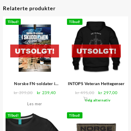
Relaterte produkter
Tilbud!
Tilbud!
Norske FN-soldater i
INTOPS Veteran Hettegenser
skuddlinjen
Opprinnelig
Nåværende
Opprinnelig
Nåvær
kr
399,00
kr
239,40
kr
495,00
kr
297,00
pris
pris
pris
pris
Dette
Velg alternativ
Les mer
var:
er:
var:
er:
produktet
kr 399,00.
kr 239,40.
kr 495,00.
kr 297
har
Tilbud!
Tilbud!
flere
varianter.
Alternativ