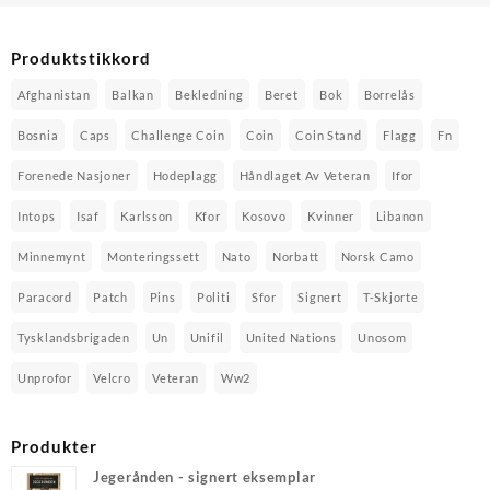
Produktstikkord
Afghanistan
Balkan
Bekledning
Beret
Bok
Borrelås
Bosnia
Caps
Challenge Coin
Coin
Coin Stand
Flagg
Fn
Forenede Nasjoner
Hodeplagg
Håndlaget Av Veteran
Ifor
Intops
Isaf
Karlsson
Kfor
Kosovo
Kvinner
Libanon
Minnemynt
Monteringssett
Nato
Norbatt
Norsk Camo
Paracord
Patch
Pins
Politi
Sfor
Signert
T-Skjorte
Tysklandsbrigaden
Un
Unifil
United Nations
Unosom
Unprofor
Velcro
Veteran
Ww2
Produkter
Jegerånden - signert eksemplar