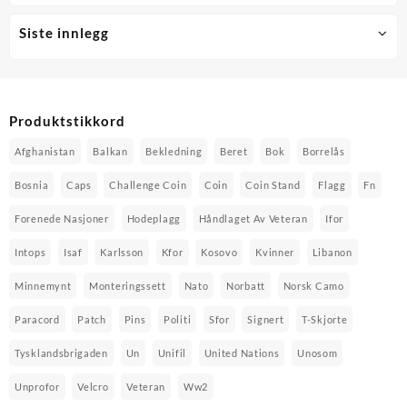
Siste innlegg
Produktstikkord
Afghanistan
Balkan
Bekledning
Beret
Bok
Borrelås
Bosnia
Caps
Challenge Coin
Coin
Coin Stand
Flagg
Fn
Forenede Nasjoner
Hodeplagg
Håndlaget Av Veteran
Ifor
Intops
Isaf
Karlsson
Kfor
Kosovo
Kvinner
Libanon
Minnemynt
Monteringssett
Nato
Norbatt
Norsk Camo
Paracord
Patch
Pins
Politi
Sfor
Signert
T-Skjorte
Tysklandsbrigaden
Un
Unifil
United Nations
Unosom
Unprofor
Velcro
Veteran
Ww2