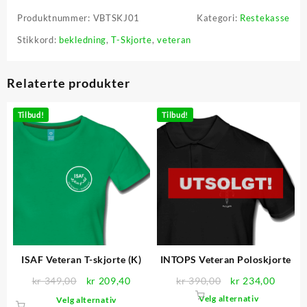
Produktnummer:
VBTSKJ01
Kategori:
Restekasse
Stikkord:
bekledning
,
T-Skjorte
,
veteran
Relaterte produkter
Tilbud!
Tilbud!
ISAF Veteran T-skjorte (K)
INTOPS Veteran Poloskjorte
Opprinnelig
Nåværende
Opprinnelig
Nåvær
kr
349,00
kr
209,40
kr
390,00
kr
234,00
pris
pris
pris
pris
Dette
Dette
Velg alternativ
Velg alternativ