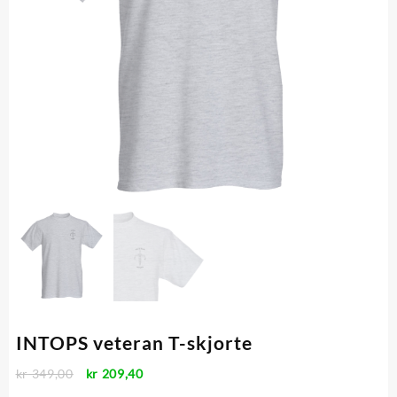
INTOPS veteran T-skjorte
Opprinnelig
Nåværende
kr
349,00
kr
209,40
pris
pris