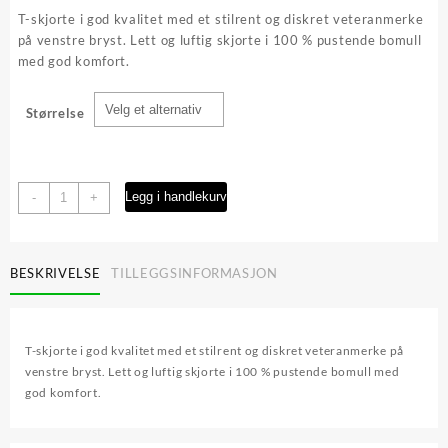
var:
er:
T-skjorte i god kvalitet med et stilrent og diskret veteranmerke
kr 349,00.
kr 209,40.
på venstre bryst. Lett og luftig skjorte i 100 % pustende bomull
med god komfort.
Størrelse
INTOPS
Legg i handlekurv
-
+
veteran
T-
skjorte
BESKRIVELSE
TILLEGGSINFORMASJON
antall
T-skjorte i god kvalitet med et stilrent og diskret veteranmerke på
venstre bryst. Lett og luftig skjorte i 100 % pustende bomull med
god komfort.