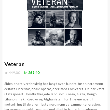
Veteran
Opprinnelig
Nåværende
kr
449,00
kr
269,40
pris
pris
var:
er:
Siden andre verdenskrig har langt over hundre tusen nordmenn
kr 449,00.
kr 269,40.
deltatt i internasjonale operasjoner med Forsvaret. De har vært
utstasjonert i konfliktherjede land som Korea, Gaza, Kongo,
Libanon, Irak, Kosovo og Afghanistan, for å nevne noen. I
motsetning til de aller fleste nordmenn av samme generasjon,
har mange av soldatene opplevd direkte hva krig innebærer.