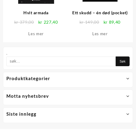
Hvit armada
Ett skudd – én død (pocket)
Opprinnelig
Nåværende
Opprinnelig
Nåvær
kr
379,00
kr
227,40
kr
149,00
kr
89,40
pris
pris
pris
pris
Les mer
Les mer
var:
er:
var:
er:
kr 379,00.
kr 227,40.
kr 149,00.
kr 89,4
.
Produktkategorier
Motta nyhetsbrev
Siste innlegg