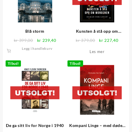
Blå storm
Kunsten å stå opp om
morgenen
Opprinnelig
Nåværende
Opprinnelig
Nåvær
kr
399,00
kr
239,40
kr
379,00
kr
227,40
pris
pris
pris
pris
Legg i handlekurv
Les mer
var:
er:
var:
er:
kr 399,00.
kr 239,40.
kr 379,00.
kr 227
Tilbud!
Tilbud!
De ga sitt liv for Norge i 1940
Kompani Linge – med døden
som følgesvenn