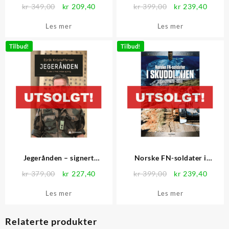
Opprinnelig
Nåværende
Opprinnelig
Nåvær
kr
349,00
kr
209,40
kr
399,00
kr
239,40
pris
pris
pris
pris
Les mer
Les mer
var:
er:
var:
er:
kr 349,00.
kr 209,40.
kr 399,00.
kr 239
Tilbud!
Tilbud!
Jegerånden – signert
Norske FN-soldater i
eksemplar
skuddlinjen
Opprinnelig
Nåværende
Opprinnelig
Nåvær
kr
379,00
kr
227,40
kr
399,00
kr
239,40
pris
pris
pris
pris
Les mer
Les mer
var:
er:
var:
er:
kr 379,00.
kr 227,40.
kr 399,00.
kr 239
Relaterte produkter