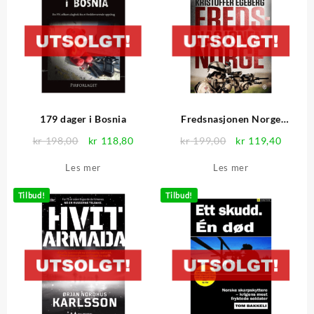
179 dager i Bosnia
Fredsnasjonen Norge
(pocket)
Opprinnelig
Nåværende
Opprinnelig
Nåvær
kr
198,00
kr
118,80
kr
199,00
kr
119,40
pris
pris
pris
pris
Les mer
Les mer
var:
er:
var:
er:
kr 198,00.
kr 118,80.
kr 199,00.
kr 119
Tilbud!
Tilbud!