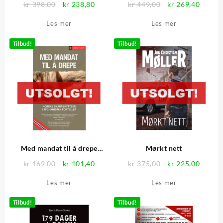
Opprinnelig
Nåværende
Opprinnelig
Nåvær
kr
398,00
kr
238,80
kr
449,00
kr
269,40
pris
pris
pris
pris
Les mer
Les mer
var:
er:
var:
er:
kr 398,00.
kr 238,80.
kr 449,00.
kr 269
Tilbud!
Tilbud!
Med mandat til å drepe
Mørkt nett
(pocket)
Opprinnelig
Nåværende
Opprinnelig
Nåvær
kr
169,00
kr
101,40
kr
375,00
kr
225,00
pris
pris
pris
pris
Les mer
Les mer
var:
er:
var:
er:
kr 169,00.
kr 101,40.
kr 375,00.
kr 225
Tilbud!
Tilbud!