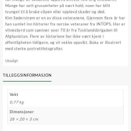
Mange har sett grusomheter på nært hold, noen har blitt
tvunget til å bruke våpen eller opplevd skader og død.
Kim Søderstrøm er en av disse veteranene. Gjennom flere år har
han samlet inn historier fra norske veteraner fra INTOPS. Her er
vitnesbyrd som spenner over 70 år fra Tysklandsbrigaden til
Afghanistan. Flere av historiene har ikke vært kjent i
offentligheten tidligere, og vil vekke oppsikt. Boka er illustrert
med sterke portrettfotografier.
Utsolgt
TILLEGGSINFORMASJON
Vekt
0,77 kg
Dimensjoner
28 × 20 × 3 cm