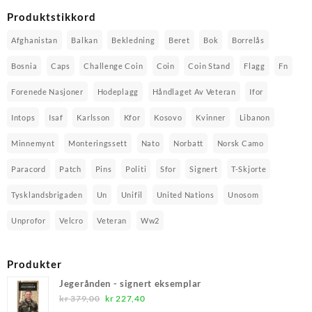
Produktstikkord
Afghanistan
Balkan
Bekledning
Beret
Bok
Borrelås
Bosnia
Caps
Challenge Coin
Coin
Coin Stand
Flagg
Fn
Forenede Nasjoner
Hodeplagg
Håndlaget Av Veteran
Ifor
Intops
Isaf
Karlsson
Kfor
Kosovo
Kvinner
Libanon
Minnemynt
Monteringssett
Nato
Norbatt
Norsk Camo
Paracord
Patch
Pins
Politi
Sfor
Signert
T-Skjorte
Tysklandsbrigaden
Un
Unifil
United Nations
Unosom
Unprofor
Velcro
Veteran
Ww2
Produkter
Jegerånden - signert eksemplar
Opprinnelig
Nåværende
kr
379,00
kr
227,40