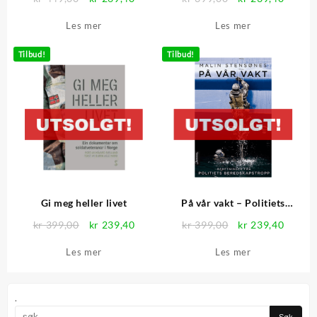
pris
pris
pris
pris
Les mer
Les mer
var:
er:
var:
er:
kr 449,00.
kr 269,40.
kr 399,00.
kr 239
Tilbud!
Tilbud!
Gi meg heller livet
På vår vakt – Politiets
beredskapstropp – Signert
Opprinnelig
Nåværende
Opprinnelig
Nåvær
kr
399,00
kr
239,40
kr
399,00
kr
239,40
pris
pris
pris
pris
Les mer
Les mer
var:
er:
var:
er:
kr 399,00.
kr 239,40.
kr 399,00.
kr 239
.