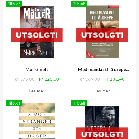
Tilbud!
Tilbud!
Mørkt nett
Med mandat til å drepe
(pocket)
Opprinnelig
Nåværende
Opprinnelig
Nåvær
kr
375,00
kr
225,00
kr
169,00
kr
101,40
pris
pris
pris
pris
Les mer
Les mer
var:
er:
var:
er:
kr 375,00.
kr 225,00.
kr 169,00.
kr 101
Tilbud!
Tilbud!