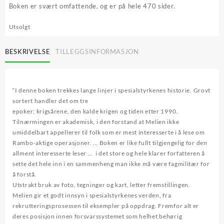
Boken er svært omfattende, og er på hele 470 sider.
Utsolgt
BESKRIVELSE
TILLEGGSINFORMASJON
“I denne boken trekkes lange linjer i spesialstyrkenes historie. Grovt
sortert handler det om tre
epoker; krigsårene, den kalde krigen og tiden etter 1990.
Tilnærmingen er akademisk, i den forstand at Melien ikke
umiddelbart appellerer til folk som er mest interesserte i å lese om
Rambo-aktige operasjoner. … Boken er like fullt tilgjengelig for den
allment interesserte leser … i det store og hele klarer forfatteren å
sette det hele inn i en sammenheng man ikke må være fagmilitær for
å forstå.
Utstrakt bruk av foto, tegninger og kart, letter fremstillingen.
Melien gir et godt innsyn i spesialstyrkenes verden, fra
rekrutteringsprosessen til eksempler på oppdrag. Fremfor alt er
deres posisjon innen forsvarssystemet som helhet behørig