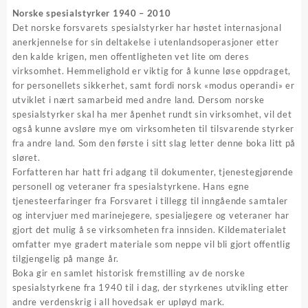
var:
er:
Norske spesialstyrker 1940 – 2010
kr 449,00.
kr 269,40.
Det norske forsvarets spesialstyrker har høstet internasjonal
anerkjennelse for sin deltakelse i utenlandsoperasjoner etter
den kalde krigen, men offentligheten vet lite om deres
virksomhet. Hemmelighold er viktig for å kunne løse oppdraget,
for personellets sikkerhet, samt fordi norsk «modus operandi» er
utviklet i nært samarbeid med andre land. Dersom norske
spesialstyrker skal ha mer åpenhet rundt sin virksomhet, vil det
også kunne avsløre mye om virksomheten til tilsvarende styrker
fra andre land. Som den første i sitt slag letter denne boka litt på
sløret.
Forfatteren har hatt fri adgang til dokumenter, tjenestegjørende
personell og veteraner fra spesialstyrkene. Hans egne
tjenesteerfaringer fra Forsvaret i tillegg til inngående samtaler
og intervjuer med marinejegere, spesialjegere og veteraner har
gjort det mulig å se virksomheten fra innsiden. Kildematerialet
omfatter mye gradert materiale som neppe vil bli gjort offentlig
tilgjengelig på mange år.
Boka gir en samlet historisk fremstilling av de norske
spesialstyrkene fra 1940 til i dag, der styrkenes utvikling etter
andre verdenskrig i all hovedsak er upløyd mark.