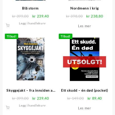
Blå storm
Nordmenn i krig
Opprinnelig
Nåværende
Opprinnelig
Nåvær
kr
399,00
kr
239,40
kr
398,00
kr
238,80
pris
pris
pris
pris
Legg i handlekurv
Les mer
var:
er:
var:
er:
kr 399,00.
kr 239,40.
kr 398,00.
kr 238
Tilbud!
Tilbud!
Skyggejakt – fra innsiden av
Ett skudd – én død (pocket)
politiets kamp mot organisert
Opprinnelig
Nåværende
Opprinnelig
Nåvær
kr
399,00
kr
239,40
kr
149,00
kr
89,40
kriminalitet
pris
pris
pris
pris
Legg i handlekurv
Les mer
var:
er:
var:
er:
kr 399,00.
kr 239,40.
kr 149,00.
kr 89,4