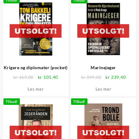
Tilbud!
Tilbud!
Krigere og diplomater (pocket)
Marinejeger
Opprinnelig
Nåværende
Opprinnelig
Nåvær
kr
169,00
kr
101,40
kr
399,00
kr
239,40
pris
pris
pris
pris
Les mer
Les mer
var:
er:
var:
er:
kr 169,00.
kr 101,40.
kr 399,00.
kr 239
Tilbud!
Tilbud!