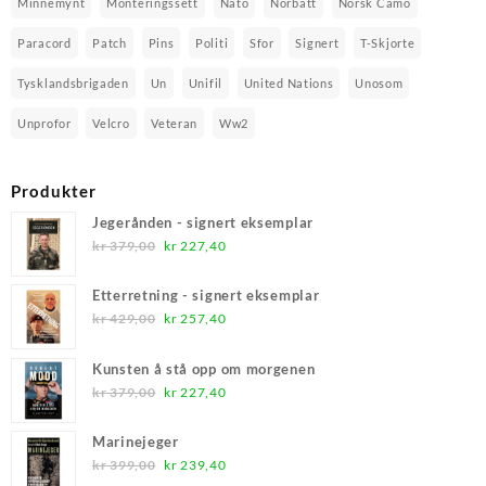
Minnemynt
Monteringssett
Nato
Norbatt
Norsk Camo
Paracord
Patch
Pins
Politi
Sfor
Signert
T-Skjorte
Tysklandsbrigaden
Un
Unifil
United Nations
Unosom
Unprofor
Velcro
Veteran
Ww2
Produkter
Jegerånden - signert eksemplar
Opprinnelig
Nåværende
kr
379,00
kr
227,40
pris
pris
var:
er:
Etterretning - signert eksemplar
kr 379,00.
kr 227,40.
Opprinnelig
Nåværende
kr
429,00
kr
257,40
pris
pris
var:
er:
Kunsten å stå opp om morgenen
kr 429,00.
kr 257,40.
Opprinnelig
Nåværende
kr
379,00
kr
227,40
pris
pris
var:
er:
Marinejeger
kr 379,00.
kr 227,40.
Opprinnelig
Nåværende
kr
399,00
kr
239,40