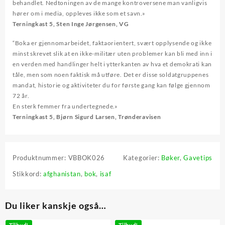
behandlet. Nedtoningen av de mange kontroversene man vanligvis
hører om i media, oppleves ikke som et savn.»
Terningkast 5, Sten Inge Jørgensen,
VG
“Boka er gjennomarbeidet, faktaorientert, svært opplysende og ikke
minst skrevet slik at en ikke-militær uten problemer kan bli med inn i
en verden med handlinger helt i ytterkanten av hva et demokrati kan
tåle, men som noen faktisk må utføre. Det er disse soldatgruppenes
mandat, historie og aktiviteter du for første gang kan følge gjennom
72 år.
En sterk femmer fra undertegnede.»
Terningkast 5, Bjørn Sigurd Larsen,
Trønderavisen
Produktnummer:
VBBOK026
Kategorier:
Bøker
,
Gavetips
Stikkord:
afghanistan
,
bok
,
isaf
Du liker kanskje også…