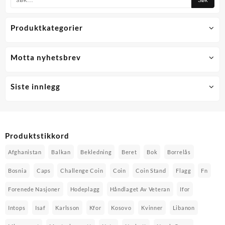
Produktkategorier
Motta nyhetsbrev
Siste innlegg
Produktstikkord
Afghanistan
Balkan
Bekledning
Beret
Bok
Borrelås
Bosnia
Caps
Challenge Coin
Coin
Coin Stand
Flagg
Fn
Forenede Nasjoner
Hodeplagg
Håndlaget Av Veteran
Ifor
Intops
Isaf
Karlsson
Kfor
Kosovo
Kvinner
Libanon