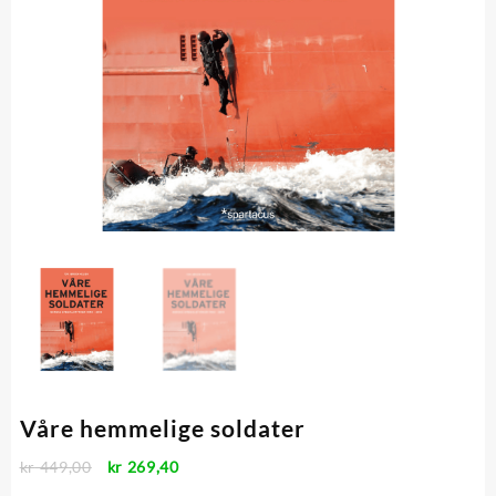
Våre hemmelige soldater
Opprinnelig
Nåværende
kr
449,00
kr
269,40
pris
pris