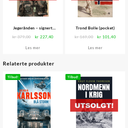
Jegerånden – signert
Trond Bolle (pocket)
eksemplar
Opprinnelig
Nåværende
Opprinnelig
Nåvær
kr
379,00
kr
227,40
kr
169,00
kr
101,40
pris
pris
pris
pris
Les mer
Les mer
var:
er:
var:
er:
kr 379,00.
kr 227,40.
kr 169,00.
kr 101
Relaterte produkter
Tilbud!
Tilbud!