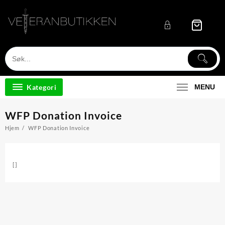
Skip
to
content
Kategori
MENU
WFP Donation Invoice
Hjem
WFP Donation Invoice
[]