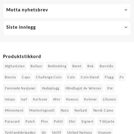
Motta nyhetsbrev
Siste innlegg
Produktstikkord
Afghanistan
Balkan
Bekledning
Beret
Bok
Borrelås
Bosnia
Caps
Challenge Coin
Coin
Coin Stand
Flagg
Fn
Forenede Nasjoner
Hodeplagg
Håndlaget Av Veteran
Ifor
Intops
Isaf
Karlsson
Kfor
Kosovo
Kvinner
Libanon
Minnemynt
Monteringssett
Nato
Norbatt
Norsk Camo
Paracord
Patch
Pins
Politi
Sfor
Signert
T-Skjorte
Tysklandsbrigaden
Un
Unifil
United Nations
Unosom