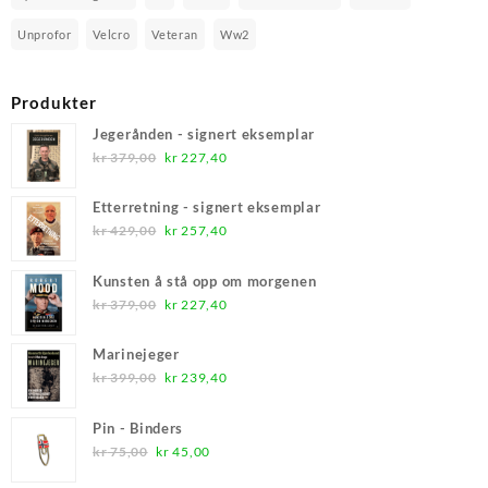
Unprofor
Velcro
Veteran
Ww2
Produkter
Jegerånden - signert eksemplar
Opprinnelig
Nåværende
kr
379,00
kr
227,40
pris
pris
var:
er:
Etterretning - signert eksemplar
kr 379,00.
kr 227,40.
Opprinnelig
Nåværende
kr
429,00
kr
257,40
pris
pris
var:
er:
Kunsten å stå opp om morgenen
kr 429,00.
kr 257,40.
Opprinnelig
Nåværende
kr
379,00
kr
227,40
pris
pris
var:
er:
Marinejeger
kr 379,00.
kr 227,40.
Opprinnelig
Nåværende
kr
399,00
kr
239,40
pris
pris
var:
er:
Pin - Binders
kr 399,00.
kr 239,40.
Opprinnelig
Nåværende
kr
75,00
kr
45,00
pris
pris