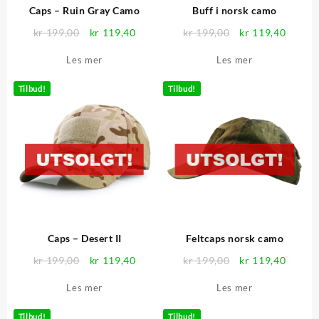
Caps – Ruin Gray Camo
Buff i norsk camo
Opprinnelig
Nåværende
Opprinnelig
Nåvær
kr
199,00
kr
119,40
kr
199,00
kr
119,40
pris
pris
pris
pris
Les mer
Les mer
var:
er:
var:
er:
kr 199,00.
kr 119,40.
kr 199,00.
kr 119
Tilbud!
Tilbud!
Caps – Desert II
Feltcaps norsk camo
Opprinnelig
Nåværende
Opprinnelig
Nåvær
kr
199,00
kr
119,40
kr
199,00
kr
119,40
pris
pris
pris
pris
Les mer
Les mer
var:
er:
var:
er:
kr 199,00.
kr 119,40.
kr 199,00.
kr 119
Tilbud!
Tilbud!