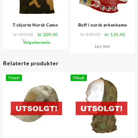
T-skjorte Norsk Camo
Buff i norsk ørkenkamo
Opprinnelig
Nåværende
Opprinnelig
Nåvær
kr
349,00
kr
209,40
kr
199,00
kr
119,40
pris
pris
pris
pris
Dette
Velg alternativ
Les mer
var:
er:
var:
er:
produktet
kr 349,00.
kr 209,40.
kr 199,00.
kr 119
har
flere
Relaterte produkter
varianter.
Alternativene
Tilbud!
Tilbud!
kan
velges
på
produktsiden