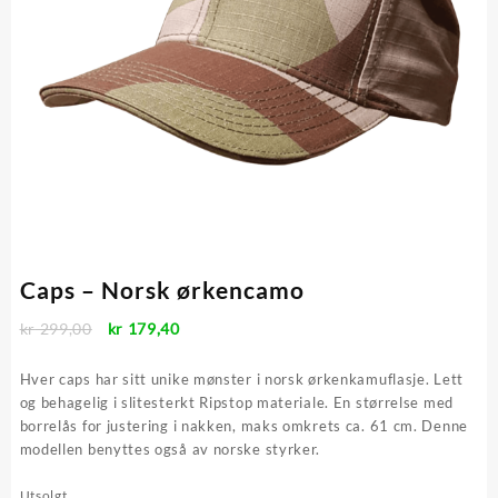
Caps – Norsk ørkencamo
Opprinnelig
Nåværende
kr
299,00
kr
179,40
pris
pris
var:
er:
Hver caps har sitt unike mønster i norsk ørkenkamuflasje. Lett
kr 299,00.
kr 179,40.
og behagelig i slitesterkt Ripstop materiale. En størrelse med
borrelås for justering i nakken, maks omkrets ca. 61 cm. Denne
modellen benyttes også av norske styrker.
Utsolgt