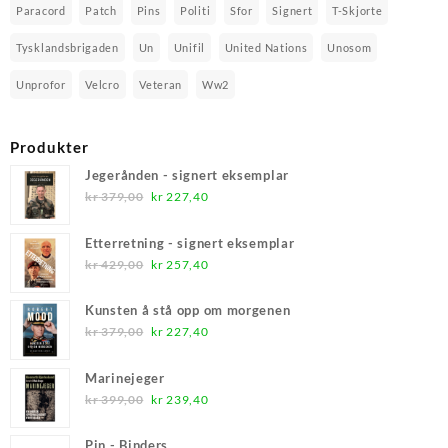
Paracord
Patch
Pins
Politi
Sfor
Signert
T-Skjorte
Tysklandsbrigaden
Un
Unifil
United Nations
Unosom
Unprofor
Velcro
Veteran
Ww2
Produkter
Jegerånden - signert eksemplar
Opprinnelig
Nåværende
kr
379,00
kr
227,40
pris
pris
var:
er:
Etterretning - signert eksemplar
kr 379,00.
kr 227,40.
Opprinnelig
Nåværende
kr
429,00
kr
257,40
pris
pris
var:
er:
Kunsten å stå opp om morgenen
kr 429,00.
kr 257,40.
Opprinnelig
Nåværende
kr
379,00
kr
227,40
pris
pris
var:
er:
Marinejeger
kr 379,00.
kr 227,40.
Opprinnelig
Nåværende
kr
399,00
kr
239,40
pris
pris
var:
er:
Pin - Binders