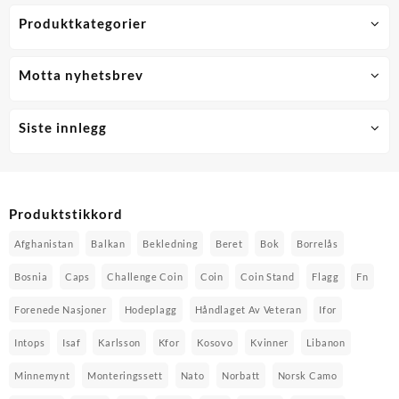
velges
Produktkategorier
på
produktsiden
Motta nyhetsbrev
Siste innlegg
Produktstikkord
Afghanistan
Balkan
Bekledning
Beret
Bok
Borrelås
Bosnia
Caps
Challenge Coin
Coin
Coin Stand
Flagg
Fn
Forenede Nasjoner
Hodeplagg
Håndlaget Av Veteran
Ifor
Intops
Isaf
Karlsson
Kfor
Kosovo
Kvinner
Libanon
Minnemynt
Monteringssett
Nato
Norbatt
Norsk Camo