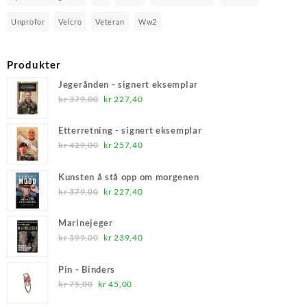
Unprofor
Velcro
Veteran
Ww2
Produkter
Jegerånden - signert eksemplar
Opprinnelig
Nåværende
kr
379,00
kr
227,40
pris
pris
var:
er:
Etterretning - signert eksemplar
kr 379,00.
kr 227,40.
Opprinnelig
Nåværende
kr
429,00
kr
257,40
pris
pris
var:
er:
Kunsten å stå opp om morgenen
kr 429,00.
kr 257,40.
Opprinnelig
Nåværende
kr
379,00
kr
227,40
pris
pris
var:
er:
Marinejeger
kr 379,00.
kr 227,40.
Opprinnelig
Nåværende
kr
399,00
kr
239,40
pris
pris
var:
er:
Pin - Binders
kr 399,00.
kr 239,40.
Opprinnelig
Nåværende
kr
75,00
kr
45,00
pris
pris