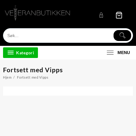
Skip
to
content
Kategori
MENU
Fortsett med Vipps
Hjem
Fortsett med Vipps