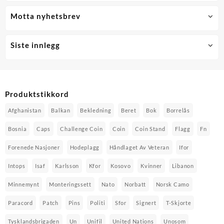
Motta nyhetsbrev
Siste innlegg
Produktstikkord
Afghanistan
Balkan
Bekledning
Beret
Bok
Borrelås
Bosnia
Caps
Challenge Coin
Coin
Coin Stand
Flagg
Fn
Forenede Nasjoner
Hodeplagg
Håndlaget Av Veteran
Ifor
Intops
Isaf
Karlsson
Kfor
Kosovo
Kvinner
Libanon
Minnemynt
Monteringssett
Nato
Norbatt
Norsk Camo
Paracord
Patch
Pins
Politi
Sfor
Signert
T-Skjorte
Tysklandsbrigaden
Un
Unifil
United Nations
Unosom