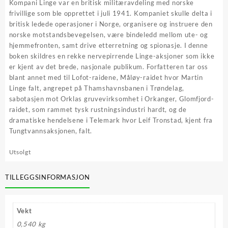
Kompani Linge var en britisk militæravdeling med norske
frivillige som ble opprettet i juli 1941. Kompaniet skulle delta i
britisk ledede operasjoner i Norge, organisere og instruere den
norske motstandsbevegelsen, være bindeledd mellom ute- og
hjemmefronten, samt drive etterretning og spionasje. I denne
boken skildres en rekke nervepirrende Linge-aksjoner som ikke
er kjent av det brede, nasjonale publikum. Forfatteren tar oss
blant annet med til Lofot-raidene, Måløy-raidet hvor Martin
Linge falt, angrepet på Thamshavnsbanen i Trøndelag,
sabotasjen mot Orklas gruvevirksomhet i Orkanger, Glomfjord-
raidet, som rammet tysk rustningsindustri hardt, og de
dramatiske hendelsene i Telemark hvor Leif Tronstad, kjent fra
Tungtvannsaksjonen, falt.
Utsolgt
TILLEGGSINFORMASJON
Vekt
0,540 kg