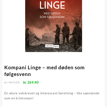
Kompani Linge – med døden som
følgesvenn
Opprinnelig
Nåværende
kr
449,00
kr
269,40
pris
pris
var:
er:
En uhyre velskrevet og interessant beretning – like spennende
kr 449,00.
kr 269,40.
som en krimroman!