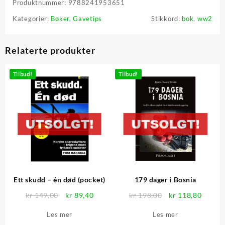
Produktnummer:
9788241953651
Kategorier:
Bøker
,
Gavetips
Stikkord:
bok
,
ww2
Relaterte produkter
Tilbud!
Tilbud!
Ett skudd – én død (pocket)
179 dager i Bosnia
Opprinnelig
Nåværende
Opprinnelig
Nåvær
kr
149,00
kr
89,40
kr
198,00
kr
118,80
pris
pris
pris
pris
Les mer
Les mer
var:
er:
var:
er: