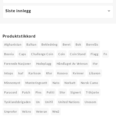
Siste innlegg
Produktstikkord
Afghanistan
Balkan
Bekledning
Beret
Bok
Borrelås
Bosnia
Caps
Challenge Coin
Coin
Coin Stand
Flagg
Fn
Forenede Nasjoner
Hodeplagg
Håndlaget Av Veteran
Ifor
Intops
Isaf
Karlsson
Kfor
Kosovo
Kvinner
Libanon
Minnemynt
Monteringssett
Nato
Norbatt
Norsk Camo
Paracord
Patch
Pins
Politi
Sfor
Signert
T-Skjorte
Tysklandsbrigaden
Un
Unifil
United Nations
Unosom
Unprofor
Velcro
Veteran
Ww2