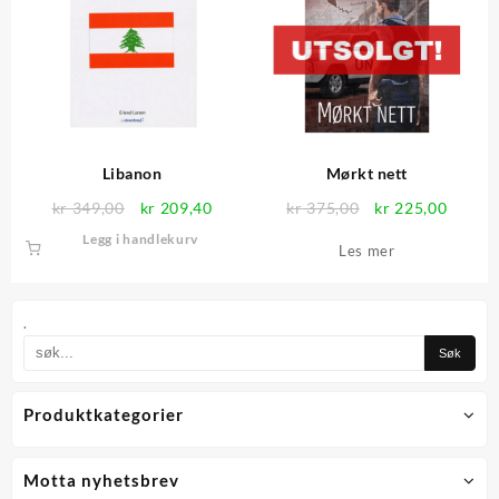
Libanon
Mørkt nett
Opprinnelig
Nåværende
Opprinnelig
Nåvær
kr
349,00
kr
209,40
kr
375,00
kr
225,00
pris
pris
pris
pris
Legg i handlekurv
Les mer
var:
er:
var:
er:
kr 349,00.
kr 209,40.
kr 375,00.
kr 225
.
Produktkategorier
Motta nyhetsbrev