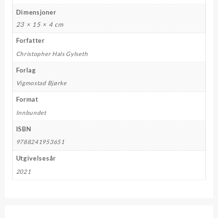
Dimensjoner
23 × 15 × 4 cm
Forfatter
Christopher Hals Gylseth
Forlag
Vigmostad Bjørke
Format
Innbundet
ISBN
9788241953651
Utgivelsesår
2021