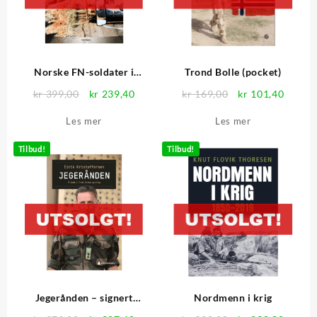
Norske FN-soldater i
Trond Bolle (pocket)
skuddlinjen
Opprinnelig
Nåværende
Opprinnelig
Nåvær
kr
399,00
kr
239,40
kr
169,00
kr
101,40
pris
pris
pris
pris
Les mer
Les mer
var:
er:
var:
er:
kr 399,00.
kr 239,40.
kr 169,00.
kr 101
Tilbud!
Tilbud!
Jegerånden – signert
Nordmenn i krig
eksemplar