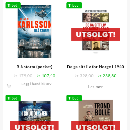
kr 149,00.
kr 89,40.
kr 198,00.
kr 118
Tilbud!
Tilbud!
Blå storm (pocket)
De ga sitt liv for Norge i 1940
Opprinnelig
Nåværende
Opprinnelig
Nåvær
kr
179,00
kr
107,40
kr
398,00
kr
238,80
pris
pris
pris
pris
Legg i handlekurv
Les mer
var:
er:
var:
er:
kr 179,00.
kr 107,40.
kr 398,00.
kr 238
Tilbud!
Tilbud!